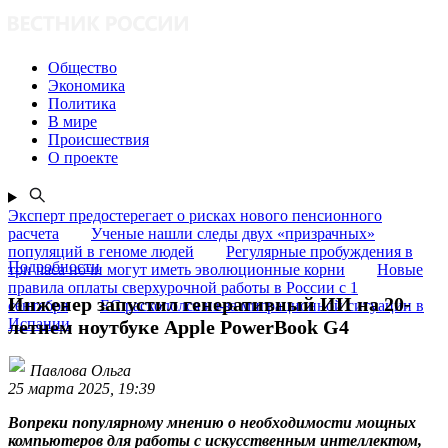
Общество
Экономика
Политика
В мире
Происшествия
О проекте
Эксперт предостерегает о рисках нового пенсионного
расчета
Ученые нашли следы двух «призрачных»
популяций в геноме людей
Регулярные пробуждения в
Подробности
три часа ночи могут иметь эволюционные корни
Новые
правила оплаты сверхурочной работы в России с 1
Инженер запустил генеративный ИИ на 20-
сентября
ЕС раскололся из-за миграционной ситуации в
Испании
летнем ноутбуке Apple PowerBook G4
Павлова Ольга
25 марта 2025, 19:39
Вопреки популярному мнению о необходимости мощных
компьютеров для работы с искусственным интеллектом,