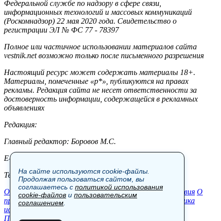
Федеральной службе по надзору в сфере связи,
информационных технологий и массовых коммуникаций
(Роскомнадзор) 22 мая 2020 года. Свидетельство о
регистрации ЭЛ № ФС 77 - 78397
Полное или частичное использовании материалов сайта
vestnik.net возможно только после письменного разрешения
Настоящий ресурс может содержать материалы 18+.
Материалы, помеченные «р*», публикуются на правах
рекламы. Редакция сайта не несет ответственности за
достоверность информации, содержащейся в рекламных
объявлениях
Редакция:
Главный редактор: Боровов М.С.
E-mail: site@vestnik.net, reb.msk@yandex.ru
На сайте используются cookie-файлы.
Тел.: +7 (921) 720-00-97
Продолжая пользоваться сайтом, вы
соглашаетесь с
политикой использования
Общество
Экономика
Контакты
В мире
Происшествия
О
cookie-файлов
и
пользовательским
проекте
Шоу-бизнес
Политика
Пресс-релизы
Политика
соглашением
.
использования cookie-файлов
Пользовательское соглашение