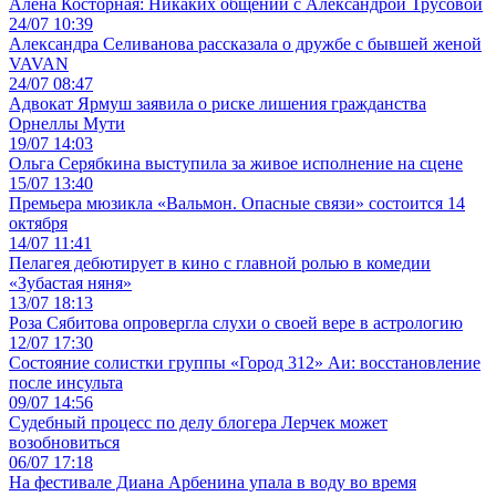
Алена Косторная: Никаких общений с Александрой Трусовой
24/07 10:39
Александра Селиванова рассказала о дружбе с бывшей женой
VAVAN
24/07 08:47
Адвокат Ярмуш заявила о риске лишения гражданства
Орнеллы Мути
19/07 14:03
Ольга Серябкина выступила за живое исполнение на сцене
15/07 13:40
Премьера мюзикла «Вальмон. Опасные связи» состоится 14
октября
14/07 11:41
Пелагея дебютирует в кино с главной ролью в комедии
«Зубастая няня»
13/07 18:13
Роза Сябитова опровергла слухи о своей вере в астрологию
12/07 17:30
Состояние солистки группы «Город 312» Аи: восстановление
после инсульта
09/07 14:56
Судебный процесс по делу блогера Лерчек может
возобновиться
06/07 17:18
На фестивале Диана Арбенина упала в воду во время