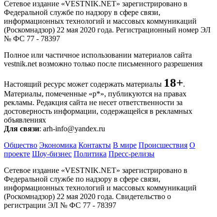
Сетевое издание «VESTNIK.NET» зарегистрировано в
Федеральной службе по надзору в сфере связи,
информационных технологий и массовых коммуникаций
(Роскомнадзор) 22 мая 2020 года. Регистрационный номер ЭЛ
№ ФС 77 - 78397
Полное или частичное использовании материалов сайта
vestnik.net возможно только после письменного разрешения
18+
Настоящий ресурс может содержать материалы
.
Материалы, помеченные «р*», публикуются на правах
рекламы. Редакция сайта не несет ответственности за
достоверность информации, содержащейся в рекламных
объявлениях
Для связи
: arh-info@yandex.ru
Общество
Экономика
Контакты
В мире
Происшествия
О
проекте
Шоу-бизнес
Политика
Пресс-релизы
Сетевое издание «VESTNIK.NET» зарегистрировано в
Федеральной службе по надзору в сфере связи,
информационных технологий и массовых коммуникаций
(Роскомнадзор) 22 мая 2020 года. Свидетельство о
регистрации ЭЛ № ФС 77 - 78397