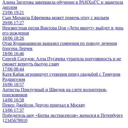
Алина Загитова завершила обучение в РАНХиГС и защитила
диплом
23/06 19:21
Сын Михаила Ефремова может помочь отцу с жильем
20/06 17:27
Неизвестная песня Виктора Цоя «Дети минут» выйдет в день
его рождения
18/06 18:26
Отар Кушанашвили выразил сомнения по поводу лечения
блогера Лерчек
18/06 16:46
Сергей Соседов: Алла Пугачева утратила популярность и не
сможет вернуть былую славу
17/06 08:44
Катя Кабак игнорирует суеверия перед свадьбой с Тимуром
Родригезом
16/06 18:57
Артисты Прилучный и Шведов на слете волонтеров-
поисковиков
14/06 16:58
Певец Джейсон Деруло приехал в Москву
13/06 17:37
Победитель шоу «Битва экстрасенсов» женился в Петербурге
1
2
3
4
5
6
7
8
9
10