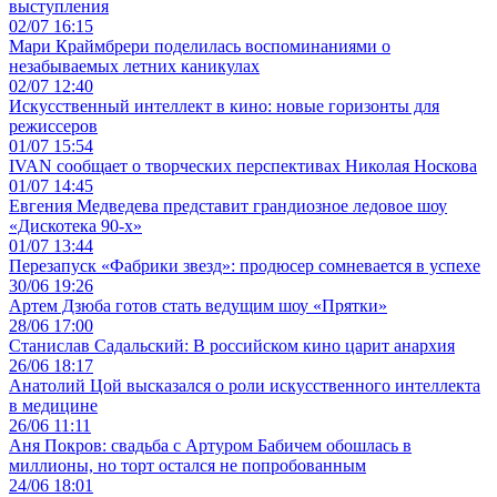
выступления
02/07 16:15
Мари Краймбрери поделилась воспоминаниями о
незабываемых летних каникулах
02/07 12:40
Искусственный интеллект в кино: новые горизонты для
режиссеров
01/07 15:54
IVAN сообщает о творческих перспективах Николая Носкова
01/07 14:45
Евгения Медведева представит грандиозное ледовое шоу
«Дискотека 90-х»
01/07 13:44
Перезапуск «Фабрики звезд»: продюсер сомневается в успехе
30/06 19:26
Артем Дзюба готов стать ведущим шоу «Прятки»
28/06 17:00
Станислав Садальский: В российском кино царит анархия
26/06 18:17
Анатолий Цой высказался о роли искусственного интеллекта
в медицине
26/06 11:11
Аня Покров: свадьба с Артуром Бабичем обошлась в
миллионы, но торт остался не попробованным
24/06 18:01