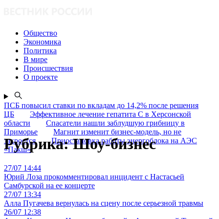
Общество
Экономика
Политика
В мире
Происшествия
О проекте
ПСБ повысил ставки по вкладам до 14,2% после решения
ЦБ
Эффективное лечение гепатита C в Херсонской
области
Спасатели нашли заблудшую грибницу в
Приморье
Магнит изменит бизнес-модель, но не
Рубрика:
Шоу-бизнес
закроется
Приостановка работы энергоблока на АЭС
«Пакш»
27/07 14:44
Юрий Лоза прокомментировал инцидент с Настасьей
Самбурской на ее концерте
27/07 13:34
Алла Пугачева вернулась на сцену после серьезной травмы
26/07 12:38