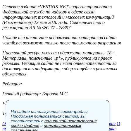
Сетевое издание «VESTNIK.NET» зарегистрировано в
Федеральной службе по надзору в сфере связи,
информационных технологий и массовых коммуникаций
(Роскомнадзор) 22 мая 2020 года. Свидетельство о
регистрации ЭЛ № ФС 77 - 78397
Полное или частичное использовании материалов сайта
vestnik.net возможно только после письменного разрешения
Настоящий ресурс может содержать материалы 18+.
Материалы, помеченные «р*», публикуются на правах
рекламы. Редакция сайта не несет ответственности за
достоверность информации, содержащейся в рекламных
объявлениях
Редакция:
Главный редактор: Боровов М.С.
E-mail: site@vestnik.net, reb.msk@yandex.ru
На сайте используются cookie-файлы.
Тел.: +7 (921) 720-00-97
Продолжая пользоваться сайтом, вы
соглашаетесь с
политикой использования
Общество
Экономика
Контакты
В мире
Происшествия
О
cookie-файлов
и
пользовательским
проекте
Шоу-бизнес
Политика
Пресс-релизы
Политика
соглашением
.