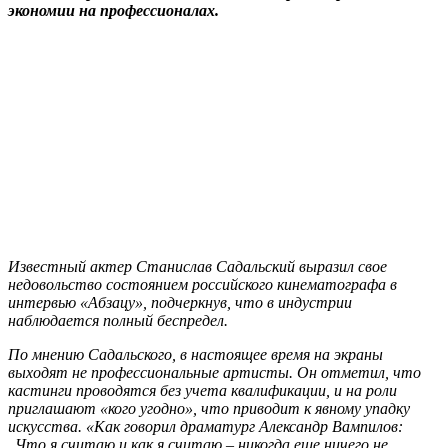
экономии на профессионалах.
Известный актер Станислав Садальский выразил свое
недовольство состоянием российского кинематографа в
интервью «Абзацу», подчеркнув, что в индустрии
наблюдается полный беспредел.
По мнению Садальского, в настоящее время на экраны
выходят не профессиональные артисты. Он отметил, что
кастинги проводятся без учета квалификации, и на роли
приглашают «кого угодно», что приводит к явному упадку
искусства. «Как говорил драматург Александр Вампилов:
„Что я считаю и как я считаю – никогда еще ничего не