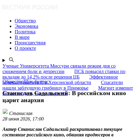
Общество
Экономика
Политика
В мире
Происшествия
О проекте
Ученые Университета Миссури связали режим дня со
снижением боли и депрессии
ПСБ повысил ставки по
вкладам до 14,2% после решения ЦБ
Эффективное
ОбществоШоу-бизнес
лечение гепатита C в Херсонской области
Спасатели
нашли заблудшую грибницу в Приморье
Магнит изменит
Станислав Садальский: В российском кино
бизнес-модель, но не закроется
царит анархия
Станислав
28 июня 2026, 17:00
Актер Станислав Садальский раскритиковал текущее
состояние российского кино, обвиняя продюсеров в