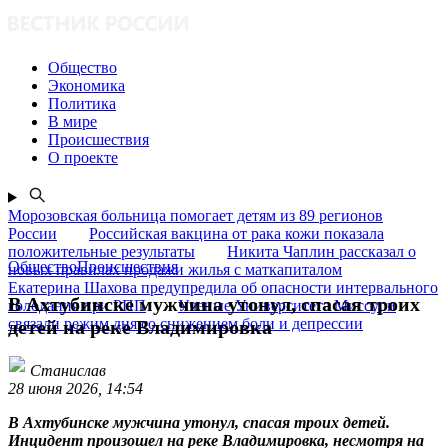
Общество
Экономика
Политика
В мире
Происшествия
О проекте
Морозовская больница помогает детям из 89 регионов
России
Российская вакцина от рака кожи показала
положительные результаты
Никита Чаплин рассказал о
ОбществоПроисшествия
новых правилах продажи жилья с маткапиталом
Екатерина Шахова предупредила об опасности интервального
В Ахтубинске мужчина утонул, спасая троих
голодания при РПП
Ученые Университета Миссури
связали режим дня со снижением боли и депрессии
детей на реке Владимировка
Станислав
28 июня 2026, 14:54
В Ахтубинске мужчина утонул, спасая троих детей.
Инцидент произошел на реке Владимировка, несмотря на