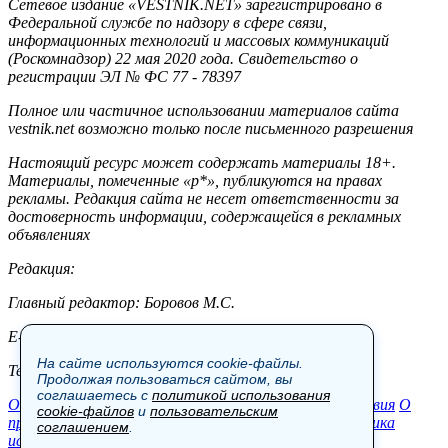
Сетевое издание «VESTNIK.NET» зарегистрировано в
Федеральной службе по надзору в сфере связи,
информационных технологий и массовых коммуникаций
(Роскомнадзор) 22 мая 2020 года. Свидетельство о
регистрации ЭЛ № ФС 77 - 78397
Полное или частичное использовании материалов сайта
vestnik.net возможно только после письменного разрешения
Настоящий ресурс может содержать материалы 18+.
Материалы, помеченные «р*», публикуются на правах
рекламы. Редакция сайта не несет ответственности за
достоверность информации, содержащейся в рекламных
объявлениях
Редакция:
Главный редактор: Боровов М.С.
E-mail: site@vestnik.net, reb.msk@yandex.ru
На сайте используются cookie-файлы.
Тел.: +7 (921) 720-00-97
Продолжая пользоваться сайтом, вы
соглашаетесь с
политикой использования
Общество
Экономика
Контакты
В мире
Происшествия
О
cookie-файлов
и
пользовательским
проекте
Шоу-бизнес
Политика
Пресс-релизы
Политика
соглашением
.
использования cookie-файлов