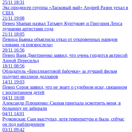
25/11 18:31
Экс‑продюсер группы «Ласковый май» Андрей Разин уехал в
США
21/11 19:08
Певец Shaman назвал Татьяну Куртукову и Григория Лепса
лучшими артистами года
21/11 18:05
Певица Бьянка объяснила отказ от откровенных нарядов
словами «я повзрослела»
20/11 16:56
Певец Ваня Дмитриенко заявил, что очень гордится актрисой
Анной Пересильд
18/11 08:56
Обладатель «Бриллиантовой бабочки» за лучший фильм
получит миллион долларов
14/11 19:03
Певец Серов заявил, что не знает о судебном иске, связанном
с воспитанием детей
04/11 18:08
Александр Плющенко: Скорая приехала осмотреть меня, в
больницу не забирали
04/11 14:01
Рудковская: Сын выступал, хотя температура и была, сейчас
он под наблюдением
03/11 09:42