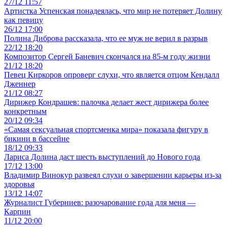
27/12 11:57
Артистка Успенская понадеялась, что мир не потеряет Долину
как певицу
26/12 17:00
Полина Диброва рассказала, что ее муж не верил в разрыв
22/12 18:20
Композитор Сергей Баневич скончался на 85-м году жизни
21/12 18:20
Певец Киркоров опроверг слухи, что является отцом Кендалл
Дженнер
21/12 08:27
Дирижер Кондрашев: палочка делает жест дирижера более
конкретным
20/12 09:34
«Самая сексуальная спортсменка мира» показала фигуру в
бикини в бассейне
18/12 09:33
Лариса Долина даст шесть выступлений до Нового года
17/12 13:00
Владимир Винокур развеял слухи о завершении карьеры из-за
здоровья
13/12 14:07
Журналист Губерниев: разочарование года для меня —
Карпин
11/12 20:00