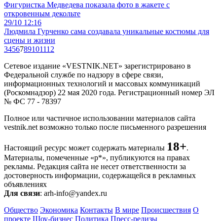
Фигуристка Медведева показала фото в жакете с
откровенным декольте
29/10 12:16
Людмила Гурченко сама создавала уникальные костюмы для
сцены и жизни
3
4
5
6
7
8
9
10
11
12
Сетевое издание «VESTNIK.NET» зарегистрировано в
Федеральной службе по надзору в сфере связи,
информационных технологий и массовых коммуникаций
(Роскомнадзор) 22 мая 2020 года. Регистрационный номер ЭЛ
№ ФС 77 - 78397
Полное или частичное использовании материалов сайта
vestnik.net возможно только после письменного разрешения
18+
Настоящий ресурс может содержать материалы
.
Материалы, помеченные «р*», публикуются на правах
рекламы. Редакция сайта не несет ответственности за
достоверность информации, содержащейся в рекламных
объявлениях
Для связи
: arh-info@yandex.ru
Общество
Экономика
Контакты
В мире
Происшествия
О
проекте
Шоу-бизнес
Политика
Пресс-релизы