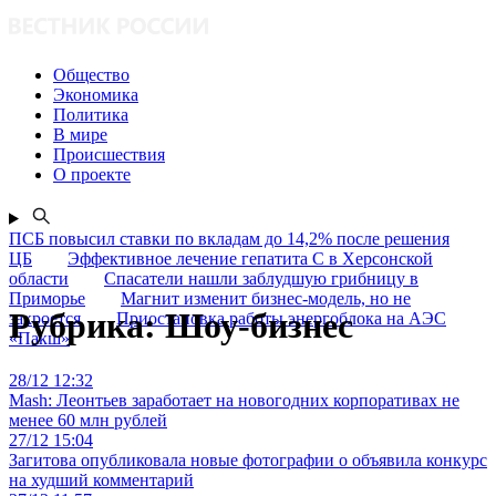
Общество
Экономика
Политика
В мире
Происшествия
О проекте
ПСБ повысил ставки по вкладам до 14,2% после решения
ЦБ
Эффективное лечение гепатита C в Херсонской
области
Спасатели нашли заблудшую грибницу в
Приморье
Магнит изменит бизнес-модель, но не
Рубрика:
Шоу-бизнес
закроется
Приостановка работы энергоблока на АЭС
«Пакш»
28/12 12:32
Mash: Леонтьев заработает на новогодних корпоративах не
менее 60 млн рублей
27/12 15:04
Загитова опубликовала новые фотографии о объявила конкурс
на худший комментарий