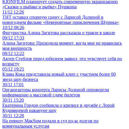
KIONFILM планирует создать современную экранизацию
«Сказки о рыбаке и рыбке» Пушкина
11/12 12:26
ТНТ оставил спорную сцену с Ларисой Долиной в
новогоднем фильме «Невероятные приключения Шурика»
10/12 08:26
Фигуристка Алина Загитова рассказала о травле в школе
09/12 17:33
Алина Загитова: Проходила момент, когда мне не нравилась
моя внешность
08/12 12:22
Актер Стеблов перед юбилеем заявил, что чувствует себя по
возрасту
05/12 19:21
Клава Кока представила новый клип с участием более 60
звезд шоу-бизнеса
30/11 17:01
Организаторы концерта Ларисы Долиной опровергли
информацию о массовой сдаче билетов
30/11 15:20
Екатерина Гордон сообщила о кризисе в дружбе с Лерой
Кудрявцевой накануне шоу
30/11 12:28
На певицу МакSим подали в суд из‑за долгов по
коммунальным услугам