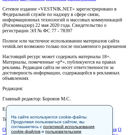
Сетевое издание «VESTNIK.NET» зарегистрировано в
Федеральной службе по надзору в сфере связи,
информационных технологий и массовых коммуникаций
(Роскомнадзор) 22 мая 2020 года. Свидетельство о
регистрации ЭЛ № ФС 77 - 78397
Полное или частичное использовании материалов сайта
vestnik.net возможно только после письменного разрешения
Настоящий ресурс может содержать материалы 18+.
Материалы, помеченные «р*», публикуются на правах
рекламы. Редакция сайта не несет ответственности за
достоверность информации, содержащейся в рекламных
объявлениях
Редакция:
Главный редактор: Боровов М.С.
E-mail: site@vestnik.net, reb.msk@yandex.ru
На сайте используются cookie-файлы.
Тел.: +7 (921) 720-00-97
Продолжая пользоваться сайтом, вы
соглашаетесь с
политикой использования
Общество
Экономика
Контакты
В мире
Происшествия
О
cookie-файлов
и
пользовательским
проекте
Шоу-бизнес
Политика
Пресс-релизы
Политика