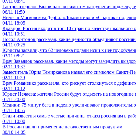
07/11 08:41
Гастроэнтеролог Вялов назвал симптом разрушения поджелуд
06/11 11:50
Ничья в Московском Дерби: «Локомотив» и «Спартак» подели
04/11 18:05
Кравцов: Россия входит в топ-10 стран по качеству школьного 
04/11 10:51
Посол Антонов рассказал, какие ценности объединяют россиян
04/11 09:25
Юристы заявили, что 62 человека подали иски к центру обуче
03/11 08:21
Врач Завьялов рассказал, какие методы могут замедлить вызд
02/11 19:37
Заместитель Юрия Темирканова назвал его символом Санкт-П
02/11 11:29
Врач Романенко рассказала, кто рискует столкнуться с дефици
02/11 10:12
Юрист Нечаева: жители России будут отдыхать на новогодние 
01/11 20:00
Медики: 75 минут бега в неделю увеличивают продолжительнос
01/11 14:55
Стали известны самые частые причины отказа россиянам в раб
01/11 10:00
В России нашли применение некачественным продуктам
30/10 14:05