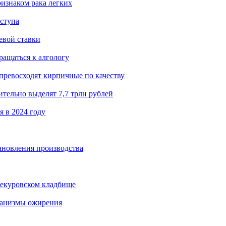
ризнаком рака легких
иступа
евой ставки
ращаться к алгологу
ревосходят кирпичные по качеству
тельно выделят 7,7 трлн рублей
 в 2024 году
ановления производства
оекуровском кладбище
ханизмы ожирения