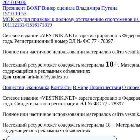
20/10 09:06
Президент ВФХГ Винер оценила Владимира Путина
15/10 10:55
МОК осудил призывы к полному отстранению спортсменов из
10
11
12
13
14
15
16
17
18
19
Сетевое издание «VESTNIK.NET» зарегистрировано в Федераль
года. Регистрационный номер ЭЛ № ФС 77 - 78397
Полное или частичное использовании материалов сайта vestnik
18+
Настоящий ресурс может содержать материалы
. Материа
содержащейся в рекламных объявлениях
Для связи
: arh-info@yandex.ru
Общество
Экономика
Контакты
В мире
Происшествия
О проек
Сетевое издание «VESTNIK.NET» зарегистрировано в Федераль
года. Свидетельство о регистрации ЭЛ № ФС 77 - 78397
Полное или частичное использовании материалов сайта vestnik
Настоящий ресурс может содержать материалы 18+. Материалы,
содержащейся в рекламных объявлениях