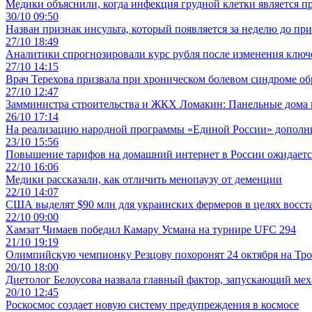
Медики объяснили, когда инфекция грудной клетки является п
30/10 09:50
Назван признак инсульта, который появляется за неделю до пр
27/10 18:49
Аналитики спрогнозировали курс рубля после изменения ключ
27/10 14:15
Врач Терехова призвала при хроническом болевом синдроме об
27/10 12:47
Замминистра строительства и ЖКХ Ломакин: Панельные дома п
26/10 17:14
На реализацию народной программы «Единой России» дополни
23/10 15:56
Повышение тарифов на домашний интернет в России ожидается
22/10 16:06
Медики рассказали, как отличить менопаузу от деменции
22/10 14:07
США выделят $90 млн для украинских фермеров в целях восст
22/10 09:00
Хамзат Чимаев победил Камару Усмана на турнире UFC 294
21/10 19:19
Олимпийскую чемпионку Резцову похоронят 24 октября на Тр
20/10 18:00
Диетолог Белоусова назвала главный фактор, запускающий ме
20/10 12:45
Роскосмос создает новую систему предупреждения в космосе