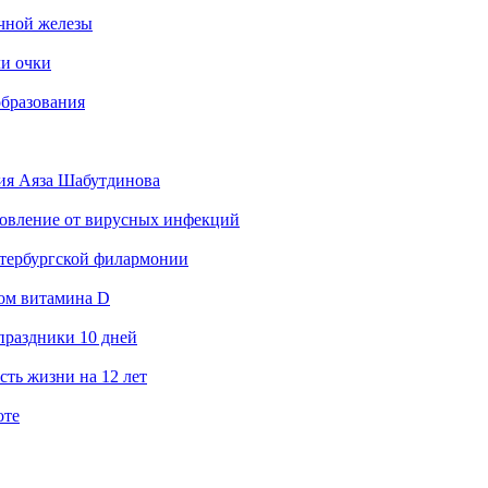
очной железы
ли очки
образования
ния Аяза Шабутдинова
оровление от вирусных инфекций
етербургской филармонии
том витамина D
праздники 10 дней
ть жизни на 12 лет
оте