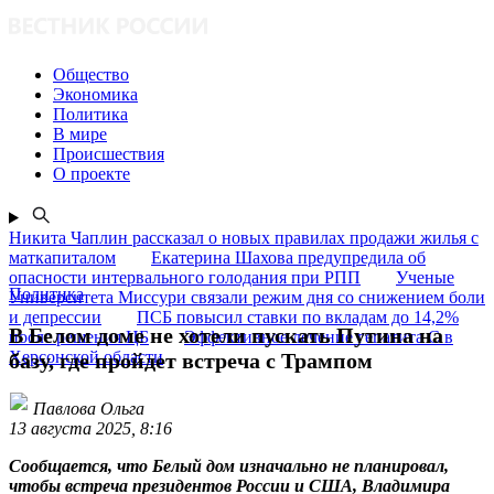
Общество
Экономика
Политика
В мире
Происшествия
О проекте
Никита Чаплин рассказал о новых правилах продажи жилья с
маткапиталом
Екатерина Шахова предупредила об
опасности интервального голодания при РПП
Ученые
Политика
Университета Миссури связали режим дня со снижением боли
и депрессии
ПСБ повысил ставки по вкладам до 14,2%
В Белом доме не хотели пускать Путина на
после решения ЦБ
Эффективное лечение гепатита C в
Херсонской области
базу, где пройдет встреча с Трампом
Павлова Ольга
13 августа 2025, 8:16
Сообщается, что Белый дом изначально не планировал,
чтобы встреча президентов России и США, Владимира