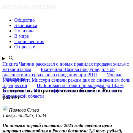
Общество
Экономика
Политика
В мире
Происшествия
О проекте
Никита Чаплин рассказал о новых правилах продажи жилья с
маткапиталом
Екатерина Шахова предупредила об
опасности интервального голодания при РПП
Ученые
Экономика
Университета Миссури связали режим дня со снижением боли
и депрессии
ПСБ повысил ставки по вкладам до 14,2%
Стоимость заправки автомобилей в России
после решения ЦБ
Эффективное лечение гепатита C в
Херсонской области
растет
Павлова Ольга
1 августа 2025, 15:34
По итогам первой половины 2025 года средняя цена
заправки автомобиля в России достигла 1,3 тыс. рублей,