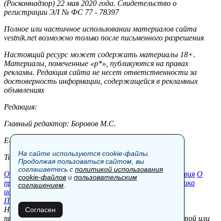
(Роскомнадзор) 22 мая 2020 года. Свидетельство о
регистрации ЭЛ № ФС 77 - 78397
Полное или частичное использовании материалов сайта
vestnik.net возможно только после письменного разрешения
Настоящий ресурс может содержать материалы 18+.
Материалы, помеченные «р*», публикуются на правах
рекламы. Редакция сайта не несет ответственности за
достоверность информации, содержащейся в рекламных
объявлениях
Редакция:
Главный редактор: Боровов М.С.
E-mail: site@vestnik.net, reb.msk@yandex.ru
На сайте используются cookie-файлы.
Тел.: +7 (921) 720-00-97
Продолжая пользоваться сайтом, вы
соглашаетесь с
политикой использования
Общество
Экономика
Контакты
В мире
Происшествия
О
cookie-файлов
и
пользовательским
проекте
Шоу-бизнес
Политика
Пресс-релизы
Политика
соглашением
.
использования cookie-файлов
Пользовательское соглашение
Новости, аналитика, прогнозы и другие материалы,
Согласен
представленные на данном сайте, не являются офертой или