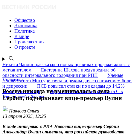
Общество
Экономика
Политика
В мире
Происшествия
О проекте
Никита Чаплин рассказал о новых правилах продажи жилья с
маткапиталом
Екатерина Шахова предупредила об
опасности интервального голодания при РПП
Ученые
Политика
Университета Миссури связали режим дня со снижением боли
и депрессии
ПСБ повысил ставки по вкладам до 14,2%
Россия никогда не вмешивалась в дела
после решения ЦБ
Эффективное лечение гепатита C в
Херсонской области
Сербии, подчеркивает вице-премьер Вулин
Павлова Ольга
13 апреля 2025, 12:25
В ходе интервью с РИА Новости вице-премьер Сербии
Александар Вулин отметил, что российское руководство