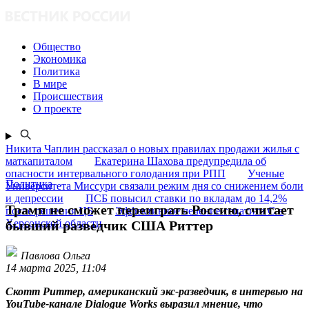
Общество
Экономика
Политика
В мире
Происшествия
О проекте
Никита Чаплин рассказал о новых правилах продажи жилья с
маткапиталом
Екатерина Шахова предупредила об
опасности интервального голодания при РПП
Ученые
Политика
Университета Миссури связали режим дня со снижением боли
и депрессии
ПСБ повысил ставки по вкладам до 14,2%
Трамп не сможет переиграть Россию, считает
после решения ЦБ
Эффективное лечение гепатита C в
Херсонской области
бывший разведчик США Риттер
Павлова Ольга
14 марта 2025, 11:04
Скотт Риттер, американский экс-разведчик, в интервью на
YouTube-канале Dialogue Works выразил мнение, что