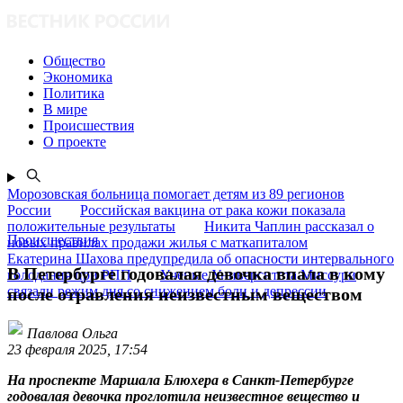
Общество
Экономика
Политика
В мире
Происшествия
О проекте
Морозовская больница помогает детям из 89 регионов
России
Российская вакцина от рака кожи показала
положительные результаты
Никита Чаплин рассказал о
Происшествия
новых правилах продажи жилья с маткапиталом
Екатерина Шахова предупредила об опасности интервального
В Петербурге годовалая девочка впала в кому
голодания при РПП
Ученые Университета Миссури
связали режим дня со снижением боли и депрессии
после отравления неизвестным веществом
Павлова Ольга
23 февраля 2025, 17:54
На проспекте Маршала Блюхера в Санкт-Петербурге
годовалая девочка проглотила неизвестное вещество и