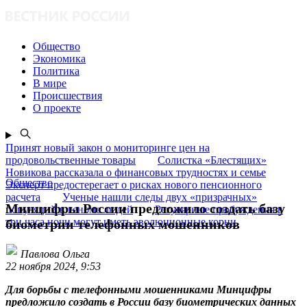
Общество
Экономика
Политика
В мире
Происшествия
О проекте
Принят новый закон о мониторинге цен на
продовольственные товары
Солистка «Блестящих»
Новикова рассказала о финансовых трудностях и семье
Общество
Эксперт предостерегает о рисках нового пенсионного
расчета
Ученые нашли следы двух «призрачных»
Минцифры России предложило создать базу
популяций в геноме людей
Регулярные пробуждения в
три часа ночи могут иметь эволюционные корни
биометрии телефонных мошенников
Павлова Ольга
22 ноября 2024, 9:53
Для борьбы с телефонными мошенниками Минцифры
предложило создать в России базу биометрических данных