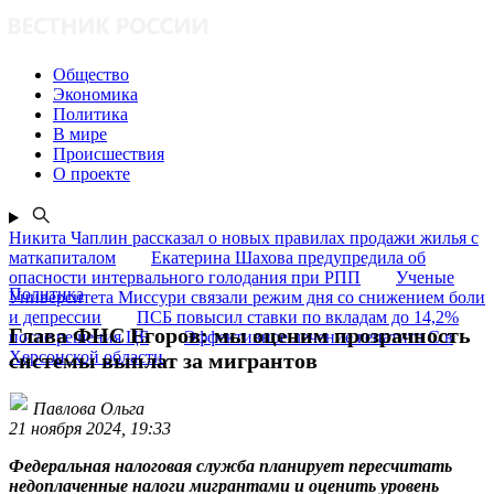
Общество
Экономика
Политика
В мире
Происшествия
О проекте
Никита Чаплин рассказал о новых правилах продажи жилья с
маткапиталом
Екатерина Шахова предупредила об
опасности интервального голодания при РПП
Ученые
Политика
Университета Миссури связали режим дня со снижением боли
и депрессии
ПСБ повысил ставки по вкладам до 14,2%
Глава ФНС Егоров: мы оценим прозрачность
после решения ЦБ
Эффективное лечение гепатита C в
Херсонской области
системы выплат за мигрантов
Павлова Ольга
21 ноября 2024, 19:33
Федеральная налоговая служба планирует пересчитать
недоплаченные налоги мигрантами и оценить уровень