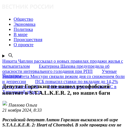
Общество
Экономика
Политика
В мире
Происшествия
О проекте
Никита Чаплин рассказал о новых правилах продажи жилья с
маткапиталом
Екатерина Шахова предупредила об
опасности интервального голодания при РПП
Ученые
Политика
Университета Миссури связали режим дня со снижением боли
и депрессии
ПСБ повысил ставки по вкладам до 14,2%
Депутат Горелкин не нашел русофобский
после решения ЦБ
Эффективное лечение гепатита C в
Херсонской области
контент в S.T.A.L.K.E.R. 2, но нашел баги
Павлова Ольга
21 ноября 2024, 8:33
Российский депутат Антон Горелкин высказался об игре
S.T.A.L.K.E.R. 2: Heart of Chornobyl. В ходе проверки ему не