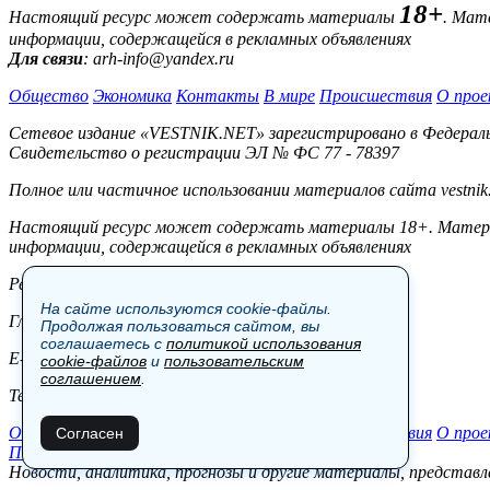
18+
Настоящий ресурс может содержать материалы
. Мат
информации, содержащейся в рекламных объявлениях
Для связи
: arh-info@yandex.ru
Общество
Экономика
Контакты
В мире
Происшествия
О прое
Сетевое издание «VESTNIK.NET» зарегистрировано в Федерально
Свидетельство о регистрации ЭЛ № ФС 77 - 78397
Полное или частичное использовании материалов сайта vestnik
Настоящий ресурс может содержать материалы 18+. Материал
информации, содержащейся в рекламных объявлениях
Редакция:
На сайте используются cookie-файлы.
Главный редактор: Боровов М.С.
Продолжая пользоваться сайтом, вы
соглашаетесь с
политикой использования
E-mail: site@vestnik.net, reb.msk@yandex.ru
cookie-файлов
и
пользовательским
соглашением
.
Тел.: +7 (921) 720-00-97
Общество
Экономика
Контакты
В мире
Происшествия
О прое
Согласен
Пользовательское соглашение
Новости, аналитика, прогнозы и другие материалы, представле