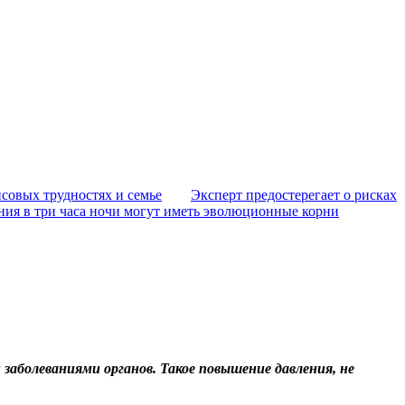
совых трудностях и семье
Эксперт предостерегает о рисках
ния в три часа ночи могут иметь эволюционные корни
заболеваниями органов. Такое повышение давления, не