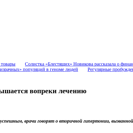
 товары
Солистка «Блестящих» Новикова рассказала о финан
израчных» популяций в геноме людей
Регулярные пробужде
вышается вопреки лечению
успешным, врачи говорят о вторичной гипертонии, вызванной 