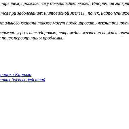
 старением, проявляется у большинства людей. Вторичная гиперт
тся при заболеваниях щитовидной железы, почек, надпочечников
ортального клапана также могут провоцировать неконтролируе
серьезно угрожает здоровью, повреждая жизненно важные орга
 поиск первопричины проблемы.
триарха Кирилла
 таких боевых действий