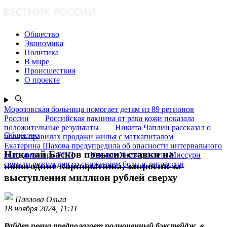
Общество
Экономика
Политика
В мире
Происшествия
О проекте
Морозовская больница помогает детям из 89 регионов
России
Российская вакцина от рака кожи показала
положительные результаты
Никита Чаплин рассказал о
Общество
новых правилах продажи жилья с маткапиталом
Екатерина Шахова предупредила об опасности интервального
Николай Басков повысил ставки на
голодания при РПП
Ученые Университета Миссури
связали режим дня со снижением боли и депрессии
новогодние корпоративы, запросив за
выступления миллион рублей сверху
Павлова Ольга
18 ноября 2024, 11:11
Райдер певца предполагает полноценный бэкстейдж, в