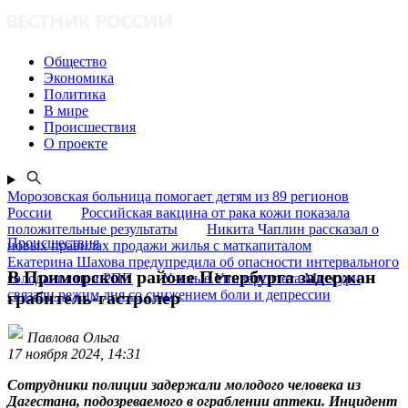
Общество
Экономика
Политика
В мире
Происшествия
О проекте
Морозовская больница помогает детям из 89 регионов
России
Российская вакцина от рака кожи показала
положительные результаты
Никита Чаплин рассказал о
Происшествия
новых правилах продажи жилья с маткапиталом
Екатерина Шахова предупредила об опасности интервального
В Приморском районе Петербурга задержан
голодания при РПП
Ученые Университета Миссури
связали режим дня со снижением боли и депрессии
грабитель-гастролер
Павлова Ольга
17 ноября 2024, 14:31
Сотрудники полиции задержали молодого человека из
Дагестана, подозреваемого в ограблении аптеки. Инцидент