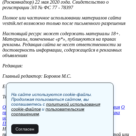
(Роскомнадзор) 22 мая 2020 года. Свидетельство о
регистрации ЭЛ № ФС 77 - 78397
Полное или частичное использовании материалов сайта
vestnik.net возможно только после письменного разрешения
Настоящий ресурс может содержать материалы 18+.
Материалы, помеченные «р*», публикуются на правах
рекламы. Редакция сайта не несет ответственности за
достоверность информации, содержащейся в рекламных
объявлениях
Редакция:
Главный редактор: Боровов М.С.
E-mail: site@vestnik.net, reb.msk@yandex.ru
На сайте используются cookie-файлы.
Тел.: +7 (921) 720-00-97
Продолжая пользоваться сайтом, вы
соглашаетесь с
политикой использования
Общество
Экономика
Контакты
В мире
Происшествия
О
cookie-файлов
и
пользовательским
проекте
Шоу-бизнес
Политика
Пресс-релизы
Политика
соглашением
.
использования cookie-файлов
Пользовательское соглашение
Новости, аналитика, прогнозы и другие материалы,
Согласен
представленные на данном сайте, не являются офертой или