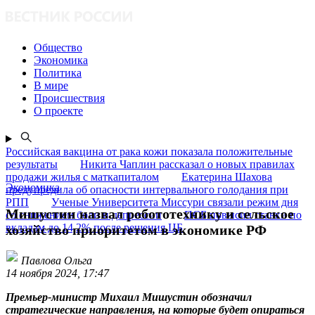
Общество
Экономика
Политика
В мире
Происшествия
О проекте
Российская вакцина от рака кожи показала положительные
результаты
Никита Чаплин рассказал о новых правилах
продажи жилья с маткапиталом
Екатерина Шахова
Экономика
предупредила об опасности интервального голодания при
РПП
Ученые Университета Миссури связали режим дня
Мишустин назвал робототехнику и сельское
со снижением боли и депрессии
ПСБ повысил ставки по
вкладам до 14,2% после решения ЦБ
хозяйство приоритетом в экономике РФ
Павлова Ольга
14 ноября 2024, 17:47
Премьер-министр Михаил Мишустин обозначил
стратегические направления, на которые будет опираться