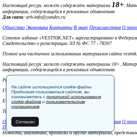
18+
Настоящий ресурс может содержать материалы
. Мат
информации, содержащейся в рекламных объявлениях
Для связи
: arh-info@yandex.ru
Общество
Экономика
Контакты
В мире
Происшествия
О прое
Сетевое издание «VESTNIK.NET» зарегистрировано в Федерально
Свидетельство о регистрации ЭЛ № ФС 77 - 78397
Полное или частичное использовании материалов сайта vestnik
Настоящий ресурс может содержать материалы 18+. Материал
информации, содержащейся в рекламных объявлениях
Редакция:
На сайте используются cookie-файлы.
Главный редактор: Боровов М.С.
Продолжая пользоваться сайтом, вы
соглашаетесь с
политикой использования
E-mail: site@vestnik.net, reb.msk@yandex.ru
cookie-файлов
и
пользовательским
соглашением
.
Тел.: +7 (921) 720-00-97
Общество
Экономика
Контакты
В мире
Происшествия
О прое
Согласен
Пользовательское соглашение
Новости, аналитика, прогнозы и другие материалы, представле