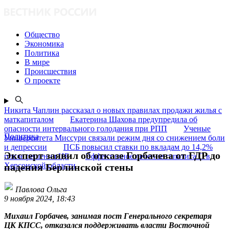
Общество
Экономика
Политика
В мире
Происшествия
О проекте
Никита Чаплин рассказал о новых правилах продажи жилья с
маткапиталом
Екатерина Шахова предупредила об
опасности интервального голодания при РПП
Ученые
Политика
Университета Миссури связали режим дня со снижением боли
и депрессии
ПСБ повысил ставки по вкладам до 14,2%
Эксперт заявил об отказе Горбачева от ГДР до
после решения ЦБ
Эффективное лечение гепатита C в
Херсонской области
падения Берлинской стены
Павлова Ольга
9 ноября 2024, 18:43
Михаил Горбачев, занимая пост Генерального секретаря
ЦК КПСС, отказался поддерживать власти Восточной