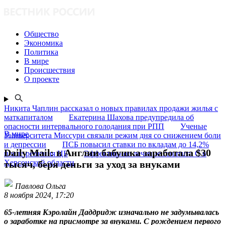
Общество
Экономика
Политика
В мире
Происшествия
О проекте
Никита Чаплин рассказал о новых правилах продажи жилья с
маткапиталом
Екатерина Шахова предупредила об
опасности интервального голодания при РПП
Ученые
В мире
Университета Миссури связали режим дня со снижением боли
и депрессии
ПСБ повысил ставки по вкладам до 14,2%
Daily Mail: в Англии бабушка заработала $30
после решения ЦБ
Эффективное лечение гепатита C в
Херсонской области
тысяч, беря деньги за уход за внуками
Павлова Ольга
8 ноября 2024, 17:20
65-летняя Кэролайн Даддридж изначально не задумывалась
о заработке на присмотре за внуками. С рождением первого