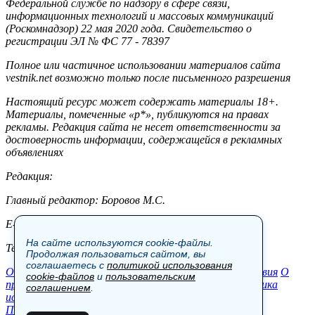
Федеральной службе по надзору в сфере связи,
информационных технологий и массовых коммуникаций
(Роскомнадзор) 22 мая 2020 года. Свидетельство о
регистрации ЭЛ № ФС 77 - 78397
Полное или частичное использовании материалов сайта
vestnik.net возможно только после письменного разрешения
Настоящий ресурс может содержать материалы 18+.
Материалы, помеченные «р*», публикуются на правах
рекламы. Редакция сайта не несет ответственности за
достоверность информации, содержащейся в рекламных
объявлениях
Редакция:
Главный редактор: Боровов М.С.
E-mail: site@vestnik.net, reb.msk@yandex.ru
На сайте используются cookie-файлы.
Тел.: +7 (921) 720-00-97
Продолжая пользоваться сайтом, вы
соглашаетесь с
политикой использования
Общество
Экономика
Контакты
В мире
Происшествия
О
cookie-файлов
и
пользовательским
проекте
Шоу-бизнес
Политика
Пресс-релизы
Политика
соглашением
.
использования cookie-файлов
Пользовательское соглашение