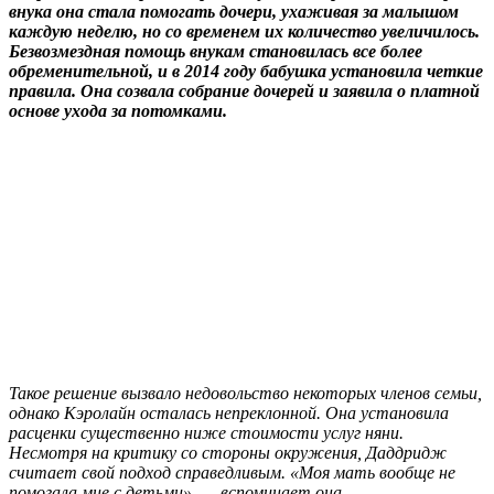
внука она стала помогать дочери, ухаживая за малышом
каждую неделю, но со временем их количество увеличилось.
Безвозмездная помощь внукам становилась все более
обременительной, и в 2014 году бабушка установила четкие
правила. Она созвала собрание дочерей и заявила о платной
основе ухода за потомками.
Такое решение вызвало недовольство некоторых членов семьи,
однако Кэролайн осталась непреклонной. Она установила
расценки существенно ниже стоимости услуг няни.
Несмотря на критику со стороны окружения, Даддридж
считает свой подход справедливым. «Моя мать вообще не
помогала мне с детьми», — вспоминает она.