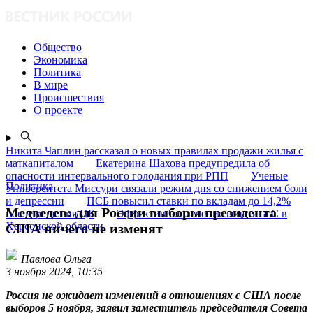
Общество
Экономика
Политика
В мире
Происшествия
О проекте
Никита Чаплин рассказал о новых правилах продажи жилья с
маткапиталом
Екатерина Шахова предупредила об
опасности интервального голодания при РПП
Ученые
Политика
Университета Миссури связали режим дня со снижением боли
и депрессии
ПСБ повысил ставки по вкладам до 14,2%
Медведев: для России выборы президента
после решения ЦБ
Эффективное лечение гепатита C в
Херсонской области
США ничего не изменят
Павлова Ольга
3 ноября 2024, 10:35
Россия не ожидает изменений в отношениях с США после
выборов 5 ноября, заявил заместитель председателя Совета