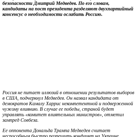
безопасности Дмитрий Медведев. По его словам,
кандидаты на пост президента разделяют двухпартийный
консенсус о необходимости ослабить Россию.
Россия не питает иллюзий в отношении результатов выборов
в США, подчеркнул Медведев. Он назвал кандидата от
демократов Камалу Харрис некомпетентной и подверженной
чужому влиянию. В случае ее победы, страной будет
управлять «комитет влиятельных министров», отметил
зампред Совбеза.
Ее оппонента Дональда Трампа Медведев считает
неспособным быстро разрешить конфликт на Украине.