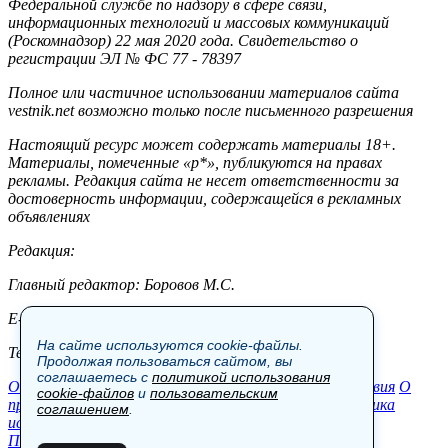
Федеральной службе по надзору в сфере связи,
информационных технологий и массовых коммуникаций
(Роскомнадзор) 22 мая 2020 года. Свидетельство о
регистрации ЭЛ № ФС 77 - 78397
Полное или частичное использовании материалов сайта
vestnik.net возможно только после письменного разрешения
Настоящий ресурс может содержать материалы 18+.
Материалы, помеченные «р*», публикуются на правах
рекламы. Редакция сайта не несет ответственности за
достоверность информации, содержащейся в рекламных
объявлениях
Редакция:
Главный редактор: Боровов М.С.
E-mail: site@vestnik.net, reb.msk@yandex.ru
На сайте используются cookie-файлы.
Тел.: +7 (921) 720-00-97
Продолжая пользоваться сайтом, вы
соглашаетесь с
политикой использования
Общество
Экономика
Контакты
В мире
Происшествия
О
cookie-файлов
и
пользовательским
проекте
Шоу-бизнес
Политика
Пресс-релизы
Политика
соглашением
.
использования cookie-файлов
Пользовательское соглашение