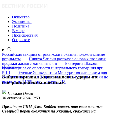
Общество
Экономика
Политика
В мире
Происшествия
О проекте
Российская вакцина от рака кожи показала положительные
результаты
Никита Чаплин рассказал о новых правилах
продажи жилья с маткапиталом
Екатерина Шахова
Политика
предупредила об опасности интервального голодания при
РПП
Ученые Университета Миссури связали режим дня
Байден призвал Киев наносить удары по
со снижением боли и депрессии
ПСБ повысил ставки по
вкладам до 14,2% после решения ЦБ
северокорейским военным
Павлова Ольга
30 октября 2024, 9:53
Президент США Джо Байден заявил, что если военные
Северной Кореи окажутся на Украине, сражаясь на