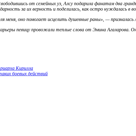
вободившись от семейных уз, Алсу подарила фанатам два грандио
дарность за их верность и поделилась, как остро нуждалась в в
я меня, оно помогает исцелить душевные раны», — призналась А
арьеры певицу провожали теплые слова от Эмина Агаларова. О
триарха Кирилла
 таких боевых действий