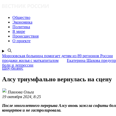
Общество
Экономика
Политика
В мире
Происшествия
О проекте
Морозовская больница помогает детям из 89 регионов России
продажи жилья с маткапиталом
Екатерина Шахова предупр
боли и депрессии
Шоу-бизнес
Алсу триумфально вернулась на сцену
Павлова Ольга
19 октября 2024, 8:25
После многолетнего перерыва Алсу вновь зажгла софиты бол
концертов и не гастролировала.