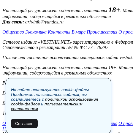
18+
Настоящий ресурс может содержать материалы
. Мат
информации, содержащейся в рекламных объявлениях
Для связи
: arh-info@yandex.ru
Общество
Экономика
Контакты
В мире
Происшествия
О прое
Сетевое издание «VESTNIK.NET» зарегистрировано в Федерально
Свидетельство о регистрации ЭЛ № ФС 77 - 78397
Полное или частичное использовании материалов сайта vestnik
Настоящий ресурс может содержать материалы 18+. Материал
информации, содержащейся в рекламных объявлениях
Редакция:
На сайте используются cookie-файлы.
Главный редактор: Боровов М.С.
Продолжая пользоваться сайтом, вы
соглашаетесь с
политикой использования
E-mail: site@vestnik.net, reb.msk@yandex.ru
cookie-файлов
и
пользовательским
соглашением
.
Тел.: +7 (921) 720-00-97
Общество
Экономика
Контакты
В мире
Происшествия
О прое
Согласен
Пользовательское соглашение