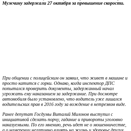
Мужчину задержали 27 октября за превышение скорости.
При общении с полицейским он заявил, что живет в машине и
просто катится с горки. Однако, когда инспектор ДПС
попытался проверить документы, задержанный начал
угрожать ему наказанием за задержание. При досмотре
автомобиля было установлено, что водитель уже лишался
водительских прав в 2016 году за вождение в нетрезвом виде.
Ранее депутат Госдумы Виталий Милонов выступил с
инициативой сделать порчу, гадание и привороты уголовно
наказуемыми. По его мнению, речь идет не о мошенничестве,
а о намерении негативно влиять на жизнь и здоровье других