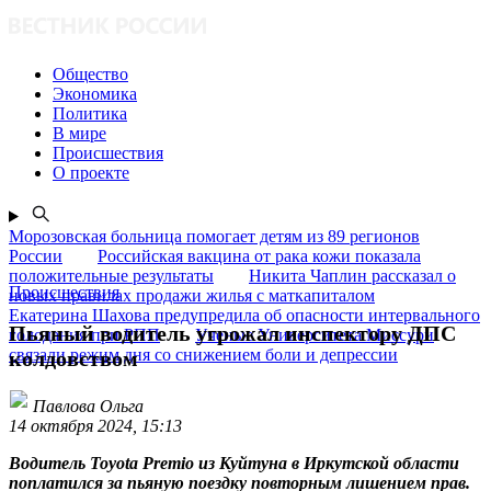
Общество
Экономика
Политика
В мире
Происшествия
О проекте
Морозовская больница помогает детям из 89 регионов
России
Российская вакцина от рака кожи показала
положительные результаты
Никита Чаплин рассказал о
Происшествия
новых правилах продажи жилья с маткапиталом
Екатерина Шахова предупредила об опасности интервального
Пьяный водитель угрожал инспектору ДПС
голодания при РПП
Ученые Университета Миссури
связали режим дня со снижением боли и депрессии
колдовством
Павлова Ольга
14 октября 2024, 15:13
Водитель Toyota Premio из Куйтуна в Иркутской области
поплатился за пьяную поездку повторным лишением прав.