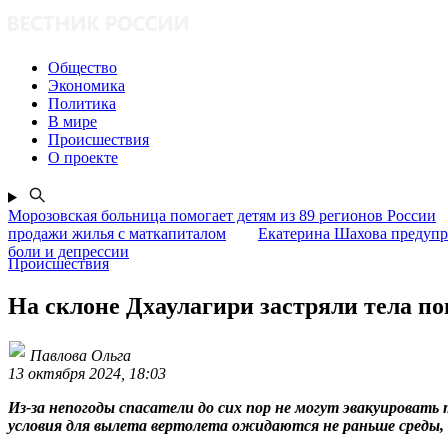
Общество
Экономика
Политика
В мире
Происшествия
О проекте
Морозовская больница помогает детям из 89 регионов России
продажи жилья с маткапиталом
Екатерина Шахова предупр
боли и депрессии
Происшествия
На склоне Дхаулагири застряли тела п
Павлова Ольга
13 октября 2024, 18:03
Из-за непогоды спасатели до сих пор не могут эвакуировать
условия для вылета вертолета ожидаются не раньше среды, 