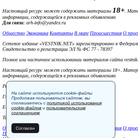
18+
Настоящий ресурс может содержать материалы
. Мат
информации, содержащейся в рекламных объявлениях
Для связи
: arh-info@yandex.ru
Общество
Экономика
Контакты
В мире
Происшествия
О прое
Сетевое издание «VESTNIK.NET» зарегистрировано в Федерально
Свидетельство о регистрации ЭЛ № ФС 77 - 78397
Полное или частичное использовании материалов сайта vestnik
Настоящий ресурс может содержать материалы 18+. Материал
информации, содержащейся в рекламных объявлениях
Редакция:
На сайте используются cookie-файлы.
Главный редактор: Боровов М.С.
Продолжая пользоваться сайтом, вы
соглашаетесь с
политикой использования
E-mail: site@vestnik.net, reb.msk@yandex.ru
cookie-файлов
и
пользовательским
соглашением
.
Тел.: +7 (921) 720-00-97
Общество
Экономика
Контакты
В мире
Происшествия
О прое
Согласен
Пользовательское соглашение