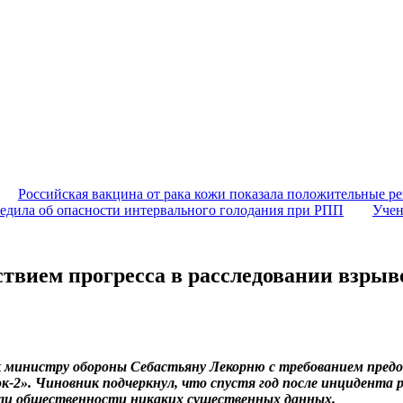
Российская вакцина от рака кожи показала положительные ре
едила об опасности интервального голодания при РПП
Учен
ствием прогресса в расследовании взрыв
 к министру обороны Себастьяну Лекорню с требованием пред
-2». Чиновник подчеркнул, что спустя год после инцидента 
или общественности никаких существенных данных.