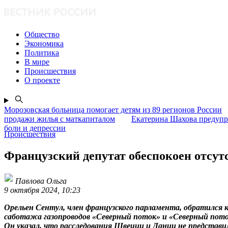
Общество
Экономика
Политика
В мире
Происшествия
О проекте
Морозовская больница помогает детям из 89 регионов России
продажи жилья с маткапиталом
Екатерина Шахова предупр
боли и депрессии
Происшествия
Французский депутат обеспокоен отсут
Павлова Ольга
9 октября 2024, 10:23
Орельен Сентул, член французского парламента, обратился
саботажа газопроводов «Северный поток» и «Северный поток
Он указал, что расследования Швеции и Дании не представ