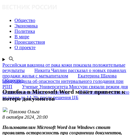
Общество
Экономика
Политика
В мире
Происшествия
О проекте
Российская вакцина от рака кожи показала положительные
результаты
Никита Чаплин рассказал о новых правилах
продажи жилья с маткапиталом
Екатерина Шахова
Общество
предупредила об опасности интервального голодания при
РПП
Ученые Университета Миссури связали режим дня
Ошибка в Microsoft Word может привести к
со снижением боли и депрессии
ПСБ повысил ставки по
вкладам до 14,2% после решения ЦБ
потере документов
Павлова Ольга
8 октября 2024, 20:00
Пользователям Microsoft Word для Windows стоит
проявлять осторожность при сохранении документов,