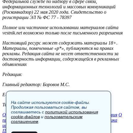
Федеральной службе по надзору в сфере связи,
информационных технологий и массовых коммуникаций
(Роскомнадзор) 22 мая 2020 года. Свидетельство о
регистрации ЭЛ № ФС 77 - 78397
Полное или частичное использовании материалов сайта
vestnik.net возможно только после письменного разрешения
Настоящий ресурс может содержать материалы 18+.
Материалы, помеченные «р*», публикуются на правах
рекламы. Редакция сайта не несет ответственности за
достоверность информации, содержащейся в рекламных
объявлениях
Редакция:
Главный редактор: Боровов М.С.
E-mail: site@vestnik.net, reb.msk@yandex.ru
На сайте используются cookie-файлы.
Тел.: +7 (921) 720-00-97
Продолжая пользоваться сайтом, вы
соглашаетесь с
политикой использования
Общество
Экономика
Контакты
В мире
Происшествия
О
cookie-файлов
и
пользовательским
проекте
Шоу-бизнес
Политика
Пресс-релизы
Политика
соглашением
.
использования cookie-файлов
Пользовательское соглашение