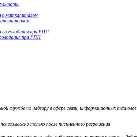
езультаты
 маткапиталом
 голодания при РПП
й службе по надзору в сфере связи, информационных технологий
.net возможно только после письменного разрешения
ериалы, помеченные «р*», публикуются на правах рекламы. Ред