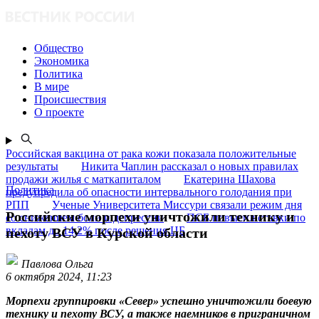
Общество
Экономика
Политика
В мире
Происшествия
О проекте
Российская вакцина от рака кожи показала положительные
результаты
Никита Чаплин рассказал о новых правилах
продажи жилья с маткапиталом
Екатерина Шахова
Политика
предупредила об опасности интервального голодания при
РПП
Ученые Университета Миссури связали режим дня
Российские морпехи уничтожили технику и
со снижением боли и депрессии
ПСБ повысил ставки по
вкладам до 14,2% после решения ЦБ
пехоту ВСУ в Курской области
Павлова Ольга
6 октября 2024, 11:23
Морпехи группировки «Север» успешно уничтожили боевую
технику и пехоту ВСУ, а также наемников в приграничном