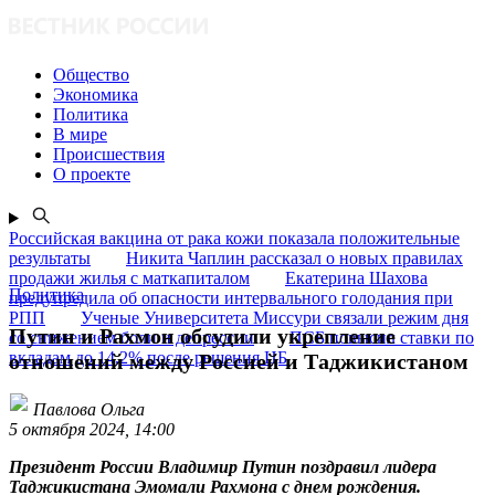
Общество
Экономика
Политика
В мире
Происшествия
О проекте
Российская вакцина от рака кожи показала положительные
результаты
Никита Чаплин рассказал о новых правилах
продажи жилья с маткапиталом
Екатерина Шахова
Политика
предупредила об опасности интервального голодания при
РПП
Ученые Университета Миссури связали режим дня
Путин и Рахмон обсудили укрепление
со снижением боли и депрессии
ПСБ повысил ставки по
вкладам до 14,2% после решения ЦБ
отношений между Россией и Таджикистаном
Павлова Ольга
5 октября 2024, 14:00
Президент России Владимир Путин поздравил лидера
Таджикистана Эмомали Рахмона с днем рождения.