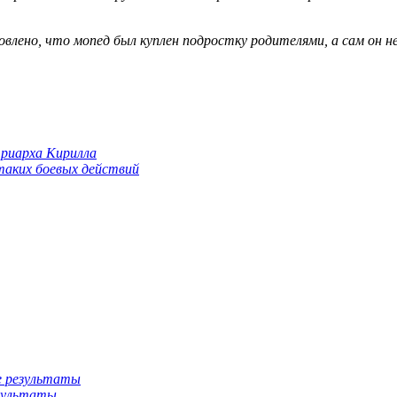
лено, что мопед был куплен подростку родителями, а сам он н
триарха Кирилла
 таких боевых действий
езультаты