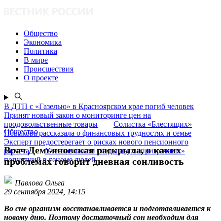
Общество
Экономика
Политика
В мире
Происшествия
О проекте
В ДТП с «Газелью» в Красноярском крае погиб человек
Принят новый закон о мониторинге цен на
продовольственные товары
Солистка «Блестящих»
Общество
Новикова рассказала о финансовых трудностях и семье
Эксперт предостерегает о рисках нового пенсионного
Врач Демьяновская раскрыла, о каких
расчета
Ученые нашли следы двух «призрачных»
популяций в геноме людей
проблемах говорит дневная сонливость
Павлова Ольга
29 сентября 2024, 14:15
Во сне организм восстанавливается и подготавливается к
новому дню. Поэтому достаточный сон необходим для