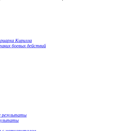
триарха Кирилла
 таких боевых действий
езультаты