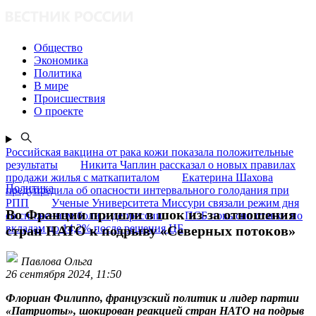
Общество
Экономика
Политика
В мире
Происшествия
О проекте
Российская вакцина от рака кожи показала положительные
результаты
Никита Чаплин рассказал о новых правилах
продажи жилья с маткапиталом
Екатерина Шахова
Политика
предупредила об опасности интервального голодания при
РПП
Ученые Университета Миссури связали режим дня
Во Франции пришли в шок из-за отношения
со снижением боли и депрессии
ПСБ повысил ставки по
вкладам до 14,2% после решения ЦБ
стран НАТО к подрыву «Северных потоков»
Павлова Ольга
26 сентября 2024, 11:50
Флориан Филиппо, французский политик и лидер партии
«Патриоты», шокирован реакцией стран НАТО на подрыв