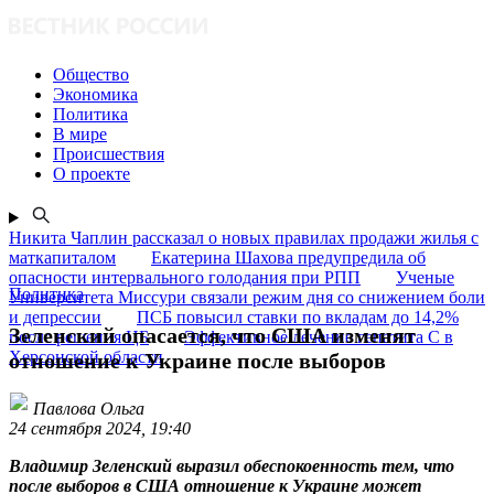
Общество
Экономика
Политика
В мире
Происшествия
О проекте
Никита Чаплин рассказал о новых правилах продажи жилья с
маткапиталом
Екатерина Шахова предупредила об
опасности интервального голодания при РПП
Ученые
Политика
Университета Миссури связали режим дня со снижением боли
и депрессии
ПСБ повысил ставки по вкладам до 14,2%
Зеленский опасается, что США изменят
после решения ЦБ
Эффективное лечение гепатита C в
Херсонской области
отношение к Украине после выборов
Павлова Ольга
24 сентября 2024, 19:40
Владимир Зеленский выразил обеспокоенность тем, что
после выборов в США отношение к Украине может