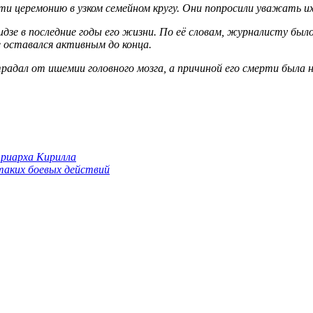
ти церемонию в узком семейном кругу. Они попросили уважать и
дзе в последние годы его жизни. По её словам, журналисту было
е оставался активным до конца.
традал от ишемии головного мозга, а причиной его смерти была 
триарха Кирилла
 таких боевых действий