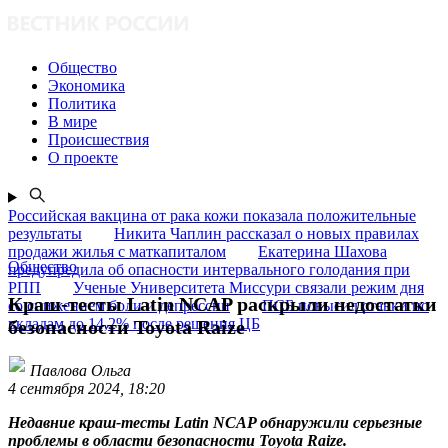
Общество
Экономика
Политика
В мире
Происшествия
О проекте
Российская вакцина от рака кожи показала положительные
результаты
Никита Чаплин рассказал о новых правилах
продажи жилья с маткапиталом
Екатерина Шахова
Общество
предупредила об опасности интервального голодания при
РПП
Ученые Университета Миссури связали режим дня
Краш-тесты Latin NCAP раскрыли недостатки
со снижением боли и депрессии
ПСБ повысил ставки по
вкладам до 14,2% после решения ЦБ
безопасности Toyota Raize
Павлова Ольга
4 сентября 2024, 18:20
Недавние краш-тесты Latin NCAP обнаружили серьезные
проблемы в области безопасности Toyota Raize.