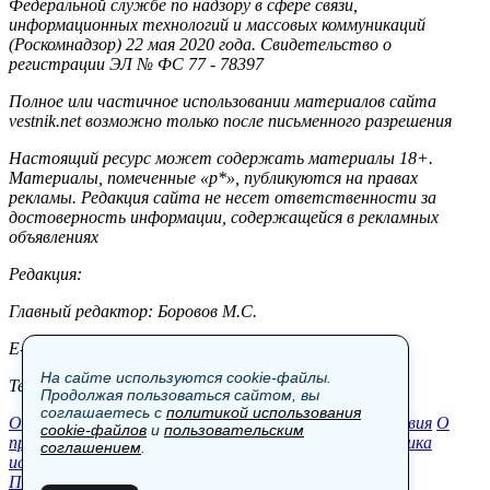
Федеральной службе по надзору в сфере связи,
информационных технологий и массовых коммуникаций
(Роскомнадзор) 22 мая 2020 года. Свидетельство о
регистрации ЭЛ № ФС 77 - 78397
Полное или частичное использовании материалов сайта
vestnik.net возможно только после письменного разрешения
Настоящий ресурс может содержать материалы 18+.
Материалы, помеченные «р*», публикуются на правах
рекламы. Редакция сайта не несет ответственности за
достоверность информации, содержащейся в рекламных
объявлениях
Редакция:
Главный редактор: Боровов М.С.
E-mail: site@vestnik.net, reb.msk@yandex.ru
На сайте используются cookie-файлы.
Тел.: +7 (921) 720-00-97
Продолжая пользоваться сайтом, вы
соглашаетесь с
политикой использования
Общество
Экономика
Контакты
В мире
Происшествия
О
cookie-файлов
и
пользовательским
проекте
Шоу-бизнес
Политика
Пресс-релизы
Политика
соглашением
.
использования cookie-файлов
Пользовательское соглашение