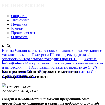
Общество
Экономика
Политика
В мире
Происшествия
О проекте
Никита Чаплин рассказал о новых правилах продажи жилья с
маткапиталом
Екатерина Шахова предупредила об
опасности интервального голодания при РПП
Ученые
Политика
Университета Миссури связали режим дня со снижением боли
и депрессии
ПСБ повысил ставки по вкладам до 14,2%
Кеннеди-младший может выйти из
после решения ЦБ
Эффективное лечение гепатита C в
Херсонской области
президентской гонки
Павлова Ольга
22 августа 2024, 11:47
Роберт Кеннеди-младший может прекратить свою
предвыборную кампанию и выразить поддержку Дональду