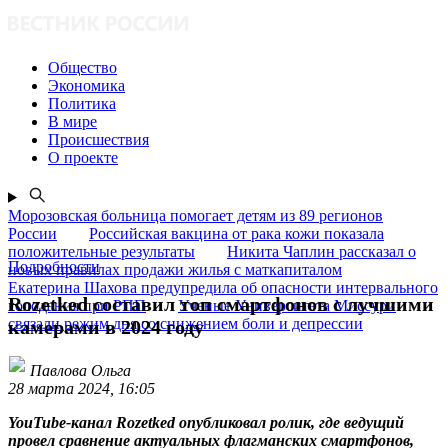
Общество
Экономика
Политика
В мире
Происшествия
О проекте
Морозовская больница помогает детям из 89 регионов
России
Российская вакцина от рака кожи показала
положительные результаты
Никита Чаплин рассказал о
Подробности
новых правилах продажи жилья с маткапиталом
Екатерина Шахова предупредила об опасности интервального
Rozetked составил топ смартфонов с лучшими
голодания при РПП
Ученые Университета Миссури
связали режим дня со снижением боли и депрессии
камерами в 2024 году
Павлова Ольга
28 марта 2024, 16:05
YouTube-канал Rozetked опубликовал ролик, где ведущий
провел сравнение актуальных флагманских смартфонов,