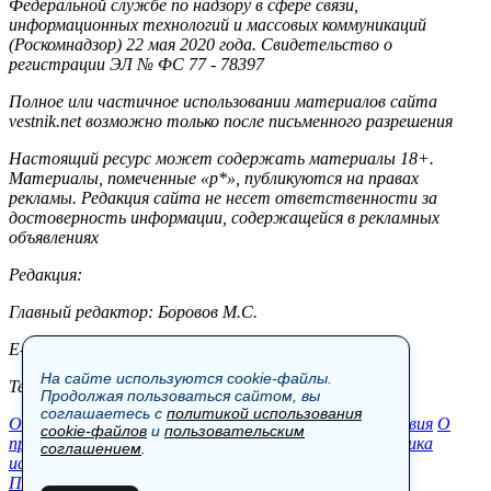
Федеральной службе по надзору в сфере связи,
информационных технологий и массовых коммуникаций
(Роскомнадзор) 22 мая 2020 года. Свидетельство о
регистрации ЭЛ № ФС 77 - 78397
Полное или частичное использовании материалов сайта
vestnik.net возможно только после письменного разрешения
Настоящий ресурс может содержать материалы 18+.
Материалы, помеченные «р*», публикуются на правах
рекламы. Редакция сайта не несет ответственности за
достоверность информации, содержащейся в рекламных
объявлениях
Редакция:
Главный редактор: Боровов М.С.
E-mail: site@vestnik.net, reb.msk@yandex.ru
На сайте используются cookie-файлы.
Тел.: +7 (921) 720-00-97
Продолжая пользоваться сайтом, вы
соглашаетесь с
политикой использования
Общество
Экономика
Контакты
В мире
Происшествия
О
cookie-файлов
и
пользовательским
проекте
Шоу-бизнес
Политика
Пресс-релизы
Политика
соглашением
.
использования cookie-файлов
Пользовательское соглашение