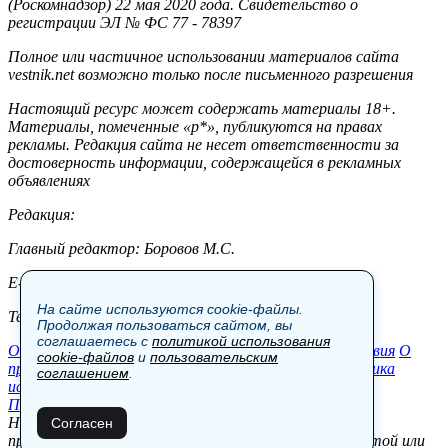
(Роскомнадзор) 22 мая 2020 года. Свидетельство о
регистрации ЭЛ № ФС 77 - 78397
Полное или частичное использовании материалов сайта
vestnik.net возможно только после письменного разрешения
Настоящий ресурс может содержать материалы 18+.
Материалы, помеченные «р*», публикуются на правах
рекламы. Редакция сайта не несет ответственности за
достоверность информации, содержащейся в рекламных
объявлениях
Редакция:
Главный редактор: Боровов М.С.
E-mail: site@vestnik.net, reb.msk@yandex.ru
На сайте используются cookie-файлы.
Тел.: +7 (921) 720-00-97
Продолжая пользоваться сайтом, вы
соглашаетесь с
политикой использования
Общество
Экономика
Контакты
В мире
Происшествия
О
cookie-файлов
и
пользовательским
проекте
Шоу-бизнес
Политика
Пресс-релизы
Политика
соглашением
.
использования cookie-файлов
Пользовательское соглашение
Новости, аналитика, прогнозы и другие материалы,
Согласен
представленные на данном сайте, не являются офертой или