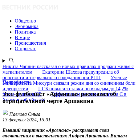
Общество
Экономика
Политика
В мире
Происшествия
О проекте
Никита Чаплин рассказал о новых правилах продажи жилья с
маткапиталом
Екатерина Шахова предупредила об
опасности интервального голодания при РПП
Ученые
Подробности
Университета Миссури связали режим дня со снижением боли
и депрессии
ПСБ повысил ставки по вкладам до 14,2%
Экс-футболист «Арсенала» рассказал об
после решения ЦБ
Эффективное лечение гепатита C в
Херсонской области
отрицательной черте Аршавина
Павлова Ольга
13 февраля 2024, 15:01
Бывший защитник «Арсенала» раскрывает свои
впечатления о выступлениях Андрея Аршавина. Вильям