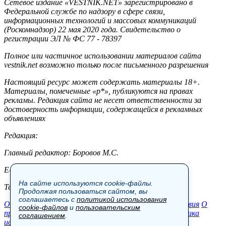
Сетевое издание «VESTNIK.NET» зарегистрировано в
Федеральной службе по надзору в сфере связи,
информационных технологий и массовых коммуникаций
(Роскомнадзор) 22 мая 2020 года. Свидетельство о
регистрации ЭЛ № ФС 77 - 78397
Полное или частичное использовании материалов сайта
vestnik.net возможно только после письменного разрешения
Настоящий ресурс может содержать материалы 18+.
Материалы, помеченные «р*», публикуются на правах
рекламы. Редакция сайта не несет ответственности за
достоверность информации, содержащейся в рекламных
объявлениях
Редакция:
Главный редактор: Боровов М.С.
E-mail: site@vestnik.net, reb.msk@yandex.ru
На сайте используются cookie-файлы.
Тел.: +7 (921) 720-00-97
Продолжая пользоваться сайтом, вы
соглашаетесь с
политикой использования
Общество
Экономика
Контакты
В мире
Происшествия
О
cookie-файлов
и
пользовательским
проекте
Шоу-бизнес
Политика
Пресс-релизы
Политика
соглашением
.
использования cookie-файлов