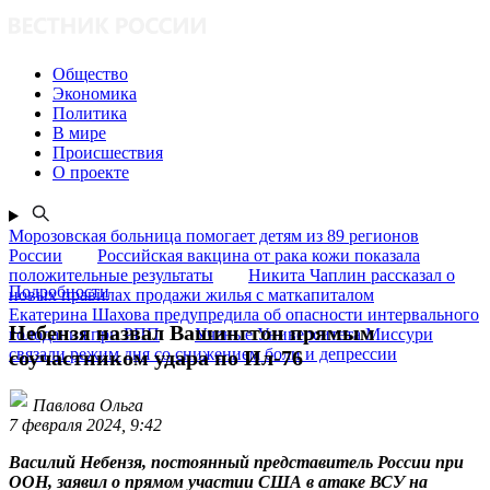
Общество
Экономика
Политика
В мире
Происшествия
О проекте
Морозовская больница помогает детям из 89 регионов
России
Российская вакцина от рака кожи показала
положительные результаты
Никита Чаплин рассказал о
Подробности
новых правилах продажи жилья с маткапиталом
Екатерина Шахова предупредила об опасности интервального
Небензя назвал Вашингтон прямым
голодания при РПП
Ученые Университета Миссури
связали режим дня со снижением боли и депрессии
соучастником удара по Ил-76
Павлова Ольга
7 февраля 2024, 9:42
Василий Небензя, постоянный представитель России при
ООН, заявил о прямом участии США в атаке ВСУ на