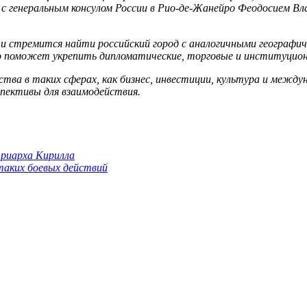
 с генеральным консулом России в Рио-де-Жанейро Феодосием В
и стремится найти российский город с аналогичными географич
о поможет укрепить дипломатические, торговые и институцион
ва в таких сферах, как бизнес, инвестиции, культура и между
пективы для взаимодействия.
триарха Кирилла
 таких боевых действий