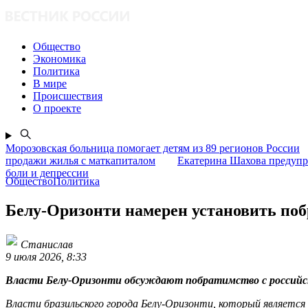
Общество
Экономика
Политика
В мире
Происшествия
О проекте
Морозовская больница помогает детям из 89 регионов России
продажи жилья с маткапиталом
Екатерина Шахова предупр
боли и депрессии
ОбществоПолитика
Белу-Оризонти намерен установить поб
Станислав
9 июля 2026, 8:33
Власти Белу-Оризонти обсуждают побратимство с российским
Власти бразильского города Белу-Оризонти, который являет