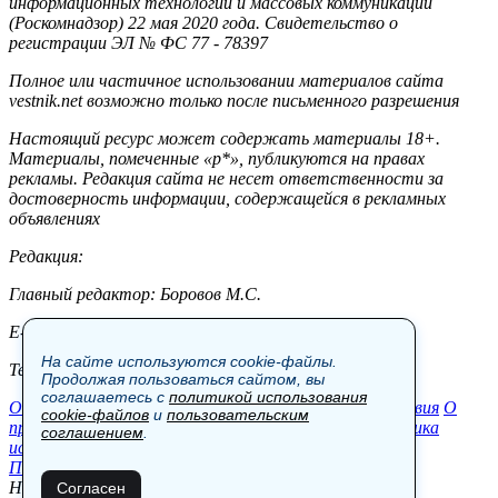
информационных технологий и массовых коммуникаций
(Роскомнадзор) 22 мая 2020 года. Свидетельство о
регистрации ЭЛ № ФС 77 - 78397
Полное или частичное использовании материалов сайта
vestnik.net возможно только после письменного разрешения
Настоящий ресурс может содержать материалы 18+.
Материалы, помеченные «р*», публикуются на правах
рекламы. Редакция сайта не несет ответственности за
достоверность информации, содержащейся в рекламных
объявлениях
Редакция:
Главный редактор: Боровов М.С.
E-mail: site@vestnik.net, reb.msk@yandex.ru
На сайте используются cookie-файлы.
Тел.: +7 (921) 720-00-97
Продолжая пользоваться сайтом, вы
соглашаетесь с
политикой использования
Общество
Экономика
Контакты
В мире
Происшествия
О
cookie-файлов
и
пользовательским
проекте
Шоу-бизнес
Политика
Пресс-релизы
Политика
соглашением
.
использования cookie-файлов
Пользовательское соглашение
Новости, аналитика, прогнозы и другие материалы,
Согласен