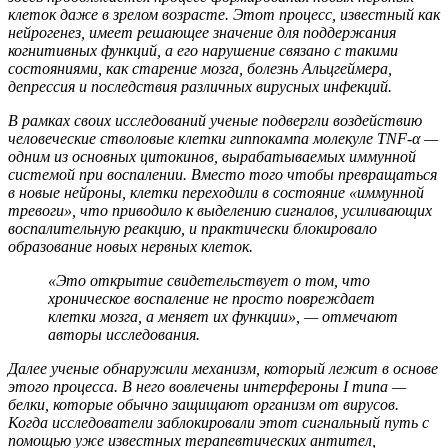
клеток даже в зрелом возрасте. Этот процесс, известный как
нейрогенез, имеет решающее значение для поддержания
когнитивных функций, а его нарушение связано с такими
состояниями, как старение мозга, болезнь Альцгеймера,
депрессия и последствия различных вирусных инфекций.
В рамках своих исследований ученые подвергли воздействию
человеческие стволовые клетки гиппокампа молекуле TNF-α —
одним из основных цитокинов, вырабатываемых иммунной
системой при воспалении. Вместо того чтобы превращаться
в новые нейроны, клетки переходили в состояние «иммунной
тревоги», что приводило к выделению сигналов, усиливающих
воспалительную реакцию, и практически блокировало
образование новых нервных клеток.
«Это открытие свидетельствует о том, что
хроническое воспаление не просто повреждает
клетки мозга, а меняет их функции», — отмечают
авторы исследования.
Далее ученые обнаружили механизм, который лежит в основе
этого процесса. В него вовлечены интерфероны I типа —
белки, которые обычно защищают организм от вирусов.
Когда исследователи заблокировали этот сигнальный путь с
помощью уже известных терапевтических антител,