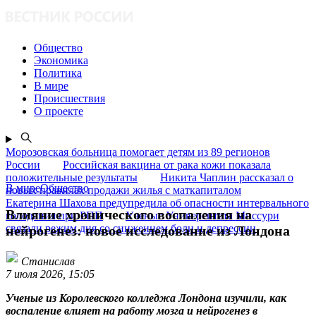
Общество
Экономика
Политика
В мире
Происшествия
О проекте
Морозовская больница помогает детям из 89 регионов
России
Российская вакцина от рака кожи показала
положительные результаты
Никита Чаплин рассказал о
В миреОбщество
новых правилах продажи жилья с маткапиталом
Екатерина Шахова предупредила об опасности интервального
Влияние хронического воспаления на
голодания при РПП
Ученые Университета Миссури
связали режим дня со снижением боли и депрессии
нейрогенез: новое исследование из Лондона
Станислав
7 июля 2026, 15:05
Ученые из Королевского колледжа Лондона изучили, как
воспаление влияет на работу мозга и нейрогенез в