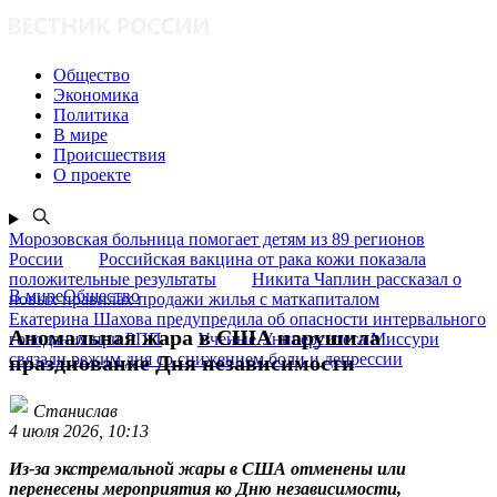
Общество
Экономика
Политика
В мире
Происшествия
О проекте
Морозовская больница помогает детям из 89 регионов
России
Российская вакцина от рака кожи показала
положительные результаты
Никита Чаплин рассказал о
В миреОбщество
новых правилах продажи жилья с маткапиталом
Екатерина Шахова предупредила об опасности интервального
Аномальная жара в США нарушила
голодания при РПП
Ученые Университета Миссури
связали режим дня со снижением боли и депрессии
празднование Дня независимости
Станислав
4 июля 2026, 10:13
Из-за экстремальной жары в США отменены или
перенесены мероприятия ко Дню независимости,