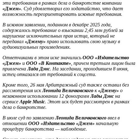
эти требования в рамках дела о банкротстве компании
«Джем»
. Суд удовлетворил его ходатайство, что дает
возможность переориентировать исковые требования.
В исковом заявлении, поданном в декабре 2025 года,
содержалось требование о взыскании 2,45 млн рублей за
нарушение исключительных прав истца, который не
передавал
«Джему»
право использовать свою музыку в
аудиовизуальных произведениях.
Ответчиками в этом иске значились
ООО «Издательство
«Джем»
и
ООО «В Контакте»
, причем третьим лицом была
привлечена
Лада Дэнс
. На заседании, проходившем 8 июня,
истец отказался от требований к соцсети.
Кроме того, 26 мая Арбитражный суд также оставил без
рассмотрения иск
Леонида Величковского
к
«Джему»
о
незаконном использовании 12 фонограмм
Лады Дэнс
на
сервисе
Apple Music
. Этот иск будет рассмотрен в рамках
дела о банкротстве.
В июле суд по заявлению
Леонида Величковского
ввел в
отношении
ООО «Издательство «Джем»
начальную
процедуру банкротства — наблюдение.