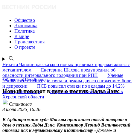
Общество
Экономика
Политика
В мире
Происшествия
О проекте
Никита Чаплин рассказал о новых правилах продажи жилья с
маткапиталом
Екатерина Шахова предупредила об
опасности интервального голодания при РПП
Ученые
ОбществоШоу-бизнес
Университета Миссури связали режим дня со снижением боли
и депрессии
ПСБ повысил ставки по вкладам до 14,2%
Новый поворот в деле о песнях Лады Дэнс
после решения ЦБ
Эффективное лечение гепатита C в
Херсонской области
Станислав
8 июня 2026, 16:26
В Арбитражном суде Москвы произошел новый поворот в
деле о песнях Лады Дэнс. Композитор Леонид Величковский
отозвал иск к музыкальному издательству «Джем» и