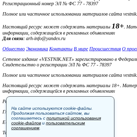
Регистрационный номер ЭЛ № ФС 77 - 78397
Полное или частичное использовании материалов сайта vestnik
18+
Настоящий ресурс может содержать материалы
. Мат
информации, содержащейся в рекламных объявлениях
Для связи
: arh-info@yandex.ru
Общество
Экономика
Контакты
В мире
Происшествия
О прое
Сетевое издание «VESTNIK.NET» зарегистрировано в Федерально
Свидетельство о регистрации ЭЛ № ФС 77 - 78397
Полное или частичное использовании материалов сайта vestnik
Настоящий ресурс может содержать материалы 18+. Материал
информации, содержащейся в рекламных объявлениях
Редакция:
На сайте используются cookie-файлы.
Главный редактор: Боровов М.С.
Продолжая пользоваться сайтом, вы
соглашаетесь с
политикой использования
E-mail: site@vestnik.net, reb.msk@yandex.ru
cookie-файлов
и
пользовательским
соглашением
.
Тел.: +7 (921) 720-00-97