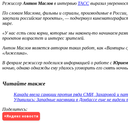
Режиссер
Антон Маслов
в интервью
ТАСС
выразил уверенност
По словам Маслова, фильмы и сериалы, производимые в России,
закупали российские проекты», — подчеркнул кинематографис
мире.
«У нас есть свои корни, которые мы наконец-то начинаем разви
проектов возрастет и интерес зрителей.
Антон Маслов является автором таких работ, как «Вампиры с
«Анжелика».
В феврале режиссер поделился информацией о работе с
Юрием
ночью, однако однажды ему удалось уговорить его снять ночны
Читайте также
Канада ввела санкции против ряда СМИ, Захаровой и па
Удивились: Западные наемники в Донбассе еще не видели
Поделитесь
:
+Яндекс новости