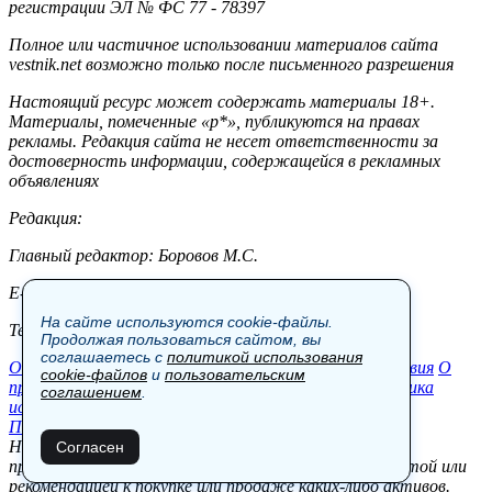
регистрации ЭЛ № ФС 77 - 78397
Полное или частичное использовании материалов сайта
vestnik.net возможно только после письменного разрешения
Настоящий ресурс может содержать материалы 18+.
Материалы, помеченные «р*», публикуются на правах
рекламы. Редакция сайта не несет ответственности за
достоверность информации, содержащейся в рекламных
объявлениях
Редакция:
Главный редактор: Боровов М.С.
E-mail: site@vestnik.net, reb.msk@yandex.ru
На сайте используются cookie-файлы.
Тел.: +7 (921) 720-00-97
Продолжая пользоваться сайтом, вы
соглашаетесь с
политикой использования
Общество
Экономика
Контакты
В мире
Происшествия
О
cookie-файлов
и
пользовательским
проекте
Шоу-бизнес
Политика
Пресс-релизы
Политика
соглашением
.
использования cookie-файлов
Пользовательское соглашение
Новости, аналитика, прогнозы и другие материалы,
Согласен
представленные на данном сайте, не являются офертой или
рекомендацией к покупке или продаже каких-либо активов.