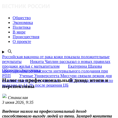
Общество
Экономика
Политика
В мире
Происшествия
О проекте
Российская вакцина от рака кожи показала положительные
результаты
Никита Чаплин рассказал о новых правилах
продажи жилья с маткапиталом
Екатерина Шахова
ОбществоЭкономика
предупредила об опасности интервального голодания при
РПП
Ученые Университета Миссури связали режим дня
Налог на профессиональный доход: итоги и
со снижением боли и депрессии
ПСБ повысил ставки по
вкладам до 14,2% после решения ЦБ
перспективы
Станислав
3 июня 2026, 9:35
Введение налога на профессиональный доход
способствовало выходу людей из тени. Зампред комитета