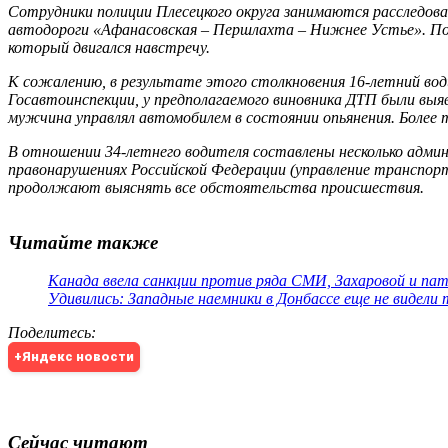
Сотрудники полиции Плесецкого округа занимаются расследова
автодороги «Афанасовская – Першлахта – Нижнее Устье». По п
который двигался навстречу.
К сожалению, в результате этого столкновения 16-летний вод
Госавтоинспекции, у предполагаемого виновника ДТП были выя
мужчина управлял автомобилем в состоянии опьянения. Более т
В отношении 34-летнего водителя составлены несколько адми
правонарушениях Российской Федерации (управление транспорт
продолжают выяснять все обстоятельства происшествия.
Читайте также
Канада ввела санкции против ряда СМИ, Захаровой и па
Удивились: Западные наемники в Донбассе еще не видели
Поделитесь
:
+Яндекс новости
Сейчас читают