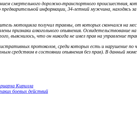
нием смертельного дорожно-транспортного происшествия, котор
редварительной информации, 34-летний мужчина, находясь за р
итель мотоцикла получил травмы, от которых скончался на мес
влены признаки алкогольного опьянения. Освидетельствование н
ого, выяснилось, что он никогда не имел прав на управление т
нистративных протоколов, среди которых есть и нарушение по 
ным средством в состоянии опьянения без прав). В данный мом
триарха Кирилла
 таких боевых действий