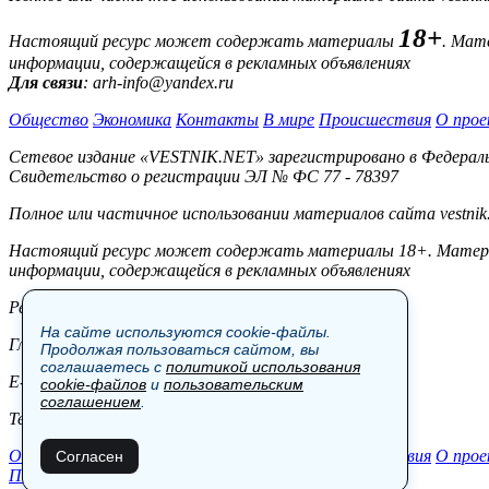
18+
Настоящий ресурс может содержать материалы
. Мат
информации, содержащейся в рекламных объявлениях
Для связи
: arh-info@yandex.ru
Общество
Экономика
Контакты
В мире
Происшествия
О прое
Сетевое издание «VESTNIK.NET» зарегистрировано в Федерально
Свидетельство о регистрации ЭЛ № ФС 77 - 78397
Полное или частичное использовании материалов сайта vestnik
Настоящий ресурс может содержать материалы 18+. Материал
информации, содержащейся в рекламных объявлениях
Редакция:
На сайте используются cookie-файлы.
Главный редактор: Боровов М.С.
Продолжая пользоваться сайтом, вы
соглашаетесь с
политикой использования
E-mail: site@vestnik.net, reb.msk@yandex.ru
cookie-файлов
и
пользовательским
соглашением
.
Тел.: +7 (921) 720-00-97
Общество
Экономика
Контакты
В мире
Происшествия
О прое
Согласен
Пользовательское соглашение